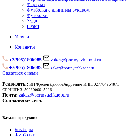
Фартуки
Футболка с длинным рукавом
Футболки
Худи
Юбки
Услуги
Контакты
+7(905)1806085
zakaz@portnyazhkaopt.ru
+7(905)1806085
zakaz@portnyazhkaopt.ru
Связаться с нами
Реквизиты:
ИП Фролов Даниил Андреевич
ИНН: 027704964871
ОГРНИП: 315028000015236
Почта:
zakaz@portnyazhkaopt.ru
Социальные сети:
Каталог продукции
Бомберы
Футболки