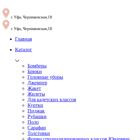
г. Уфа, Черниковская,18
г. Уфа, Черниковская,18
Главная
Каталог
Бомберы
Брюки
Головные уборы
Джемпер
Жакет
Жилеты
Для кадетских классов
Куртки
Пиджак
Рубашки
Поло
Сарафан
Толстовки
Форма специализированных классов Юнармии