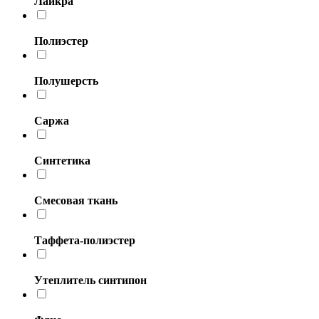
Лайкра
Полиэстер
Полушерсть
Саржа
Синтетика
Смесовая ткань
Таффета-полиэстер
Утеплитель синтипон