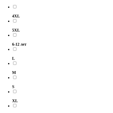
4XL
5XL
6-12 лет
L
M
S
XL