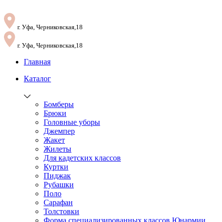
г. Уфа, Черниковская,18
г. Уфа, Черниковская,18
Главная
Каталог
Бомберы
Брюки
Головные уборы
Джемпер
Жакет
Жилеты
Для кадетских классов
Куртки
Пиджак
Рубашки
Поло
Сарафан
Толстовки
Форма специализированных классов Юнармии