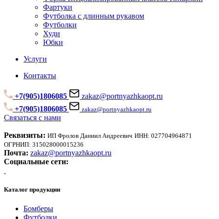
Фартуки
Футболка с длинным рукавом
Футболки
Худи
Юбки
Услуги
Контакты
+7(905)1806085
zakaz@portnyazhkaopt.ru
+7(905)1806085
zakaz@portnyazhkaopt.ru
Связаться с нами
Реквизиты:
ИП Фролов Даниил Андреевич
ИНН: 027704964871
ОГРНИП: 315028000015236
Почта:
zakaz@portnyazhkaopt.ru
Социальные сети:
Каталог продукции
Бомберы
Футболки