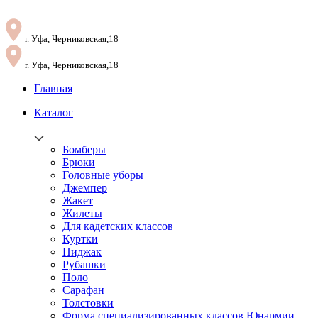
г. Уфа, Черниковская,18
г. Уфа, Черниковская,18
Главная
Каталог
Бомберы
Брюки
Головные уборы
Джемпер
Жакет
Жилеты
Для кадетских классов
Куртки
Пиджак
Рубашки
Поло
Сарафан
Толстовки
Форма специализированных классов Юнармии