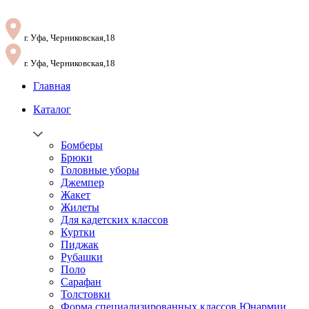
г. Уфа, Черниковская,18
г. Уфа, Черниковская,18
Главная
Каталог
Бомберы
Брюки
Головные уборы
Джемпер
Жакет
Жилеты
Для кадетских классов
Куртки
Пиджак
Рубашки
Поло
Сарафан
Толстовки
Форма специализированных классов Юнармии