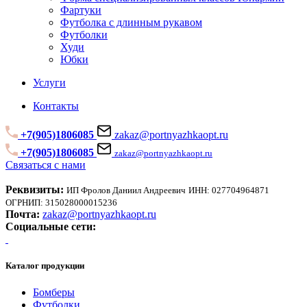
Фартуки
Футболка с длинным рукавом
Футболки
Худи
Юбки
Услуги
Контакты
+7(905)1806085
zakaz@portnyazhkaopt.ru
+7(905)1806085
zakaz@portnyazhkaopt.ru
Связаться с нами
Реквизиты:
ИП Фролов Даниил Андреевич
ИНН: 027704964871
ОГРНИП: 315028000015236
Почта:
zakaz@portnyazhkaopt.ru
Социальные сети:
Каталог продукции
Бомберы
Футболки