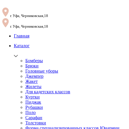
г. Уфа, Черниковская,18
г. Уфа, Черниковская,18
Главная
Каталог
Бомберы
Брюки
Головные уборы
Джемпер
Жакет
Жилеты
Для кадетских классов
Куртки
Пиджак
Рубашки
Поло
Сарафан
Толстовки
Форма специализированных классов Юнармии