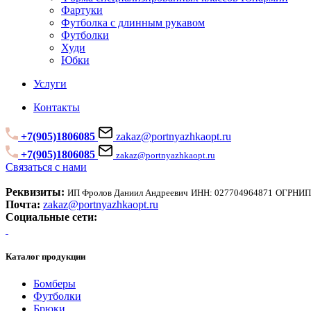
Фартуки
Футболка с длинным рукавом
Футболки
Худи
Юбки
Услуги
Контакты
+7(905)1806085
zakaz@portnyazhkaopt.ru
+7(905)1806085
zakaz@portnyazhkaopt.ru
Связаться с нами
Реквизиты:
ИП Фролов Даниил Андреевич
ИНН: 027704964871
ОГРНИП:
Почта:
zakaz@portnyazhkaopt.ru
Социальные сети:
Каталог продукции
Бомберы
Футболки
Брюки