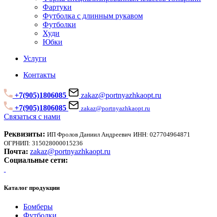
Фартуки
Футболка с длинным рукавом
Футболки
Худи
Юбки
Услуги
Контакты
+7(905)1806085
zakaz@portnyazhkaopt.ru
+7(905)1806085
zakaz@portnyazhkaopt.ru
Связаться с нами
Реквизиты:
ИП Фролов Даниил Андреевич
ИНН: 027704964871
ОГРНИП: 315028000015236
Почта:
zakaz@portnyazhkaopt.ru
Социальные сети:
Каталог продукции
Бомберы
Футболки