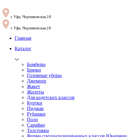
г. Уфа, Черниковская,18
г. Уфа, Черниковская,18
Главная
Каталог
Бомберы
Брюки
Головные уборы
Джемпер
Жакет
Жилеты
Для кадетских классов
Куртки
Пиджак
Рубашки
Поло
Сарафан
Толстовки
Форма специализированных классов Юнармии