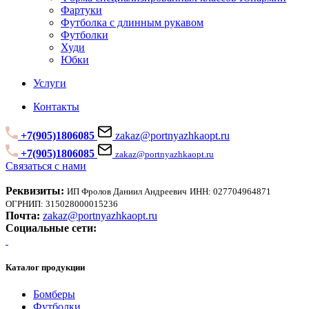
Фартуки
Футболка с длинным рукавом
Футболки
Худи
Юбки
Услуги
Контакты
+7(905)1806085
zakaz@portnyazhkaopt.ru
+7(905)1806085
zakaz@portnyazhkaopt.ru
Связаться с нами
Реквизиты:
ИП Фролов Даниил Андреевич
ИНН: 027704964871
ОГРНИП: 315028000015236
Почта:
zakaz@portnyazhkaopt.ru
Социальные сети:
Каталог продукции
Бомберы
Футболки