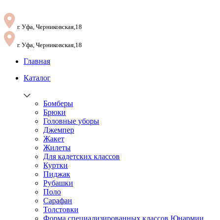
г. Уфа, Черниковская,18
г. Уфа, Черниковская,18
Главная
Каталог
Бомберы
Брюки
Головные уборы
Джемпер
Жакет
Жилеты
Для кадетских классов
Куртки
Пиджак
Рубашки
Поло
Сарафан
Толстовки
Форма специализированных классов Юнармии