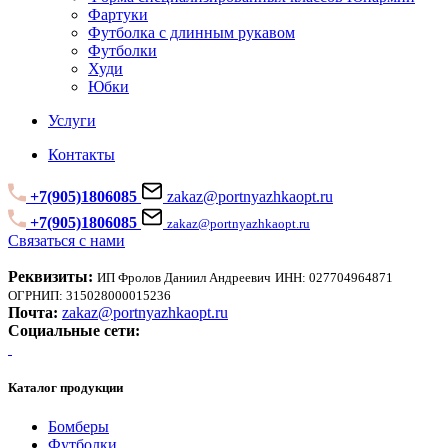
Фартуки
Футболка с длинным рукавом
Футболки
Худи
Юбки
Услуги
Контакты
+7(905)1806085
zakaz@portnyazhkaopt.ru
+7(905)1806085
zakaz@portnyazhkaopt.ru
Связаться с нами
Реквизиты:
ИП Фролов Даниил Андреевич
ИНН: 027704964871
ОГРНИП: 315028000015236
Почта:
zakaz@portnyazhkaopt.ru
Социальные сети:
Каталог продукции
Бомберы
Футболки