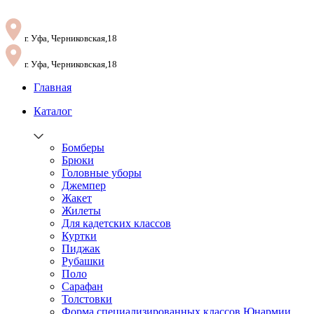
г. Уфа, Черниковская,18
г. Уфа, Черниковская,18
Главная
Каталог
Бомберы
Брюки
Головные уборы
Джемпер
Жакет
Жилеты
Для кадетских классов
Куртки
Пиджак
Рубашки
Поло
Сарафан
Толстовки
Форма специализированных классов Юнармии