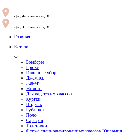
г. Уфа, Черниковская,18
г. Уфа, Черниковская,18
Главная
Каталог
Бомберы
Брюки
Головные уборы
Джемпер
Жакет
Жилеты
Для кадетских классов
Куртки
Пиджак
Рубашки
Поло
Сарафан
Толстовки
Форма специализированных классов Юнармии