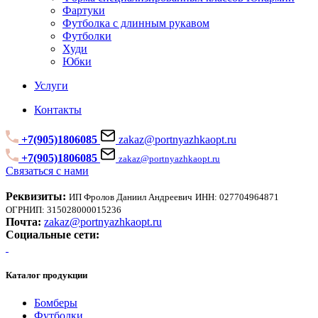
Фартуки
Футболка с длинным рукавом
Футболки
Худи
Юбки
Услуги
Контакты
+7(905)1806085
zakaz@portnyazhkaopt.ru
+7(905)1806085
zakaz@portnyazhkaopt.ru
Связаться с нами
Реквизиты:
ИП Фролов Даниил Андреевич
ИНН: 027704964871
ОГРНИП: 315028000015236
Почта:
zakaz@portnyazhkaopt.ru
Социальные сети:
Каталог продукции
Бомберы
Футболки