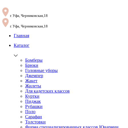
г. Уфа, Черниковская,18
г. Уфа, Черниковская,18
Главная
Каталог
Бомберы
Брюки
Головные уборы
Джемпер
Жакет
Жилеты
Для кадетских классов
Куртки
Пиджак
Рубашки
Поло
Сарафан
Толстовки
Форма специализированных классов Юнармии