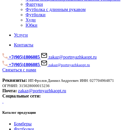
Фартуки
Футболка с длинным рукавом
Футболки
Худи
Юбки
Услуги
Контакты
+7(905)1806085
zakaz@portnyazhkaopt.ru
+7(905)1806085
zakaz@portnyazhkaopt.ru
Связаться с нами
Реквизиты:
ИП Фролов Даниил Андреевич
ИНН: 027704964871
ОГРНИП: 315028000015236
Почта:
zakaz@portnyazhkaopt.ru
Социальные сети:
Каталог продукции
Бомберы
Футболки