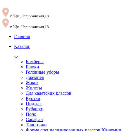
г. Уфа, Черниковская,18
г. Уфа, Черниковская,18
Главная
Каталог
Бомберы
Брюки
Головные уборы
Джемпер
Жакет
Жилеты
Для кадетских классов
Куртки
Пиджак
Рубашки
Поло
Сарафан
Толстовки
Форма специализированных классов Юнармии